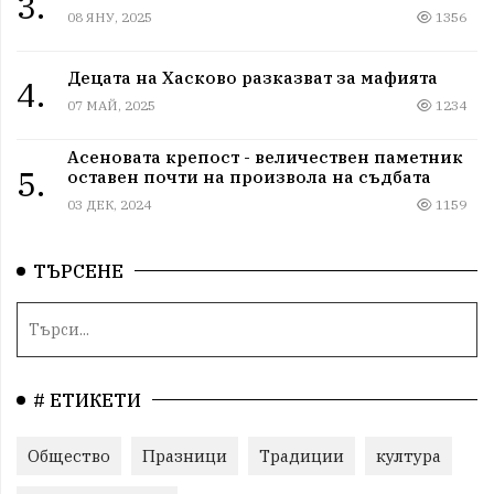
3.
08 ЯНУ, 2025
1356
Децата на Хасково разказват за мафията
4.
07 МАЙ, 2025
1234
Асеновата крепост - величествен паметник
5.
оставен почти на произвола на съдбата
03 ДЕК, 2024
1159
ТЪРСЕНЕ
# ЕТИКЕТИ
Общество
Празници
Традиции
култура