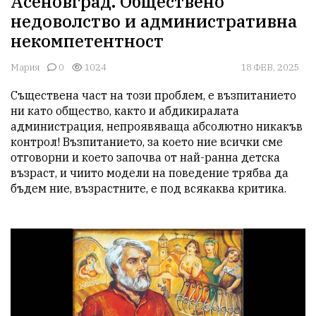
Асеновград. Обществено
недоволство и административна
некомпетентност
Мария
0
1024
18 ФЕВ, 2025
Съществена част на този проблем, е възпитанието 
ни като общество, както и абдикиралата 
администрация, непроявяваща абсолютно никакъв 
контрол! Възпитанието, за което ние всички сме 
отговорни и което започва от най-ранна детска 
възраст, и чиито модели на поведение трябва да 