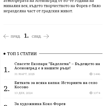
атмосферата на Асеновград от 80-те години на 
миналия век, където творчеството на Форев е било 
неразделна част от градския живот.
1.
ПРЕД.
СЛЕД.
ТОП 5 СТАТИИ
Спасете Екопарк "Баделема" – Бъдещето на
1.
Асеновград е в нашите ръце!
31 МАРТ, 2025
1446
Битката за всяка капка: Историята на село
2.
Косово
13 ДЕК, 2024
1374
За художника Коко Форев