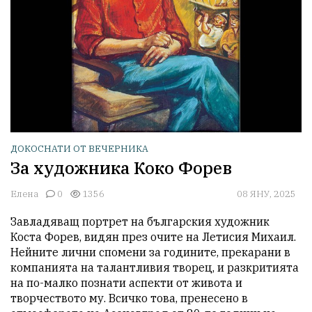
ДОКОСНАТИ ОТ ВЕЧЕРНИКА
За художника Коко Форев
Елена
0
1356
08 ЯНУ, 2025
Завладяващ портрет на българския художник 
Коста Форев, видян през очите на Летисия Михаил. 
Нейните лични спомени за годините, прекарани в 
компанията на талантливия творец, и разкритията 
на по-малко познати аспекти от живота и 
творчеството му. Всичко това, пренесено в 