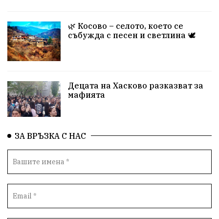
🌿 Косово – селото, което се
събужда с песен и светлина 🕊️
Децата на Хасково разказват за
мафията
ЗА ВРЪЗКА С НАС