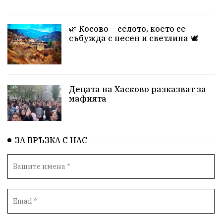
🌿 Косово – селото, което се
събужда с песен и светлина 🕊️
Децата на Хасково разказват за
мафията
ЗА ВРЪЗКА С НАС