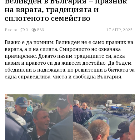
Великден в България – празник
на вярата, традицията и
сплотеното семейство
Елена
0
863
17 АПР, 2025
Важно е да помним: Великден не е само празник на 
вярата, а и на силата. Смирението не означава 
примирение. Докато пазим традициите си, нека 
пазим и правото си да живеем достойно. Да бъдем 
обединени в надеждата, но решителни в битката за 
една справедлива, чиста и свободна България.