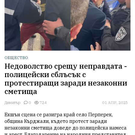
ОБЩЕСТВО
Недоволство срещу неправдата -
полицейски сблъсък с
протестиращи заради незаконни
сметища
Димитър
0
724
01 АПР, 2025
Екшън сцена се разигра край село Перперек, 
община Кърджали, където протест заради 
незаконни сметища доведе до полицейска намеса 
и арест. Благодарение на народния представител 