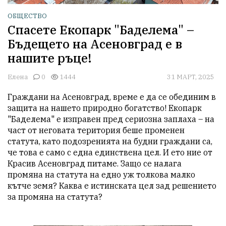
ОБЩЕСТВО
Спасете Екопарк "Баделема" –
Бъдещето на Асеновград е в
нашите ръце!
Елена
0
1444
31 МАРТ, 2025
Граждани на Асеновград, време е да се обединим в 
защита на нашето природно богатство! Екопарк 
"Баделема" е изправен пред сериозна заплаха – на 
част от неговата територия беше променен 
статута, като подозренията на будни граждани са, 
че това е само с една единствена цел. И ето ние от 
Красив Асеновград питаме. Защо се налага 
промяна на статута на едно уж толкова малко 
кътче земя? Каква е истинската цел зад решението 
за промяна на статута?