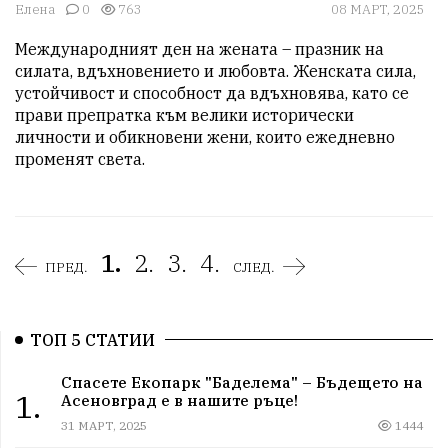
Елена
0
763
08 МАРТ, 2025
Международният ден на жената – празник на 
силата, вдъхновението и любовта. Женската сила, 
устойчивост и способност да вдъхновява, като се 
прави препратка към велики исторически 
личности и обикновени жени, които ежедневно 
променят света.
1.
2.
3.
4.
ПРЕД.
СЛЕД.
ТОП 5 СТАТИИ
Спасете Екопарк "Баделема" – Бъдещето на
1.
Асеновград е в нашите ръце!
31 МАРТ, 2025
1444