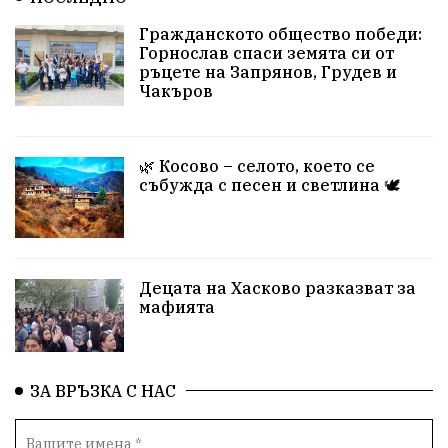
Гражданското общество победи:
Горнослав спаси земята си от
ръцете на Запрянов, Грудев и
Чакъров
🌿 Косово – селото, което се
събужда с песен и светлина 🕊️
Децата на Хасково разказват за
мафията
ЗА ВРЪЗКА С НАС