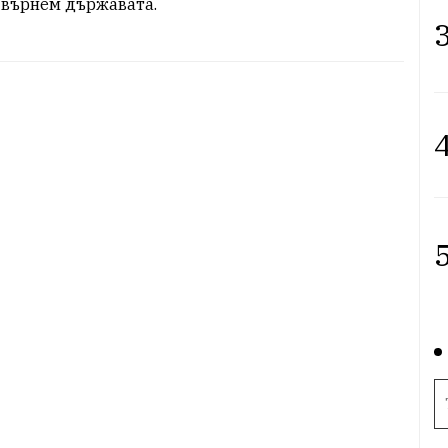
 върнем държавата.
3
4
5