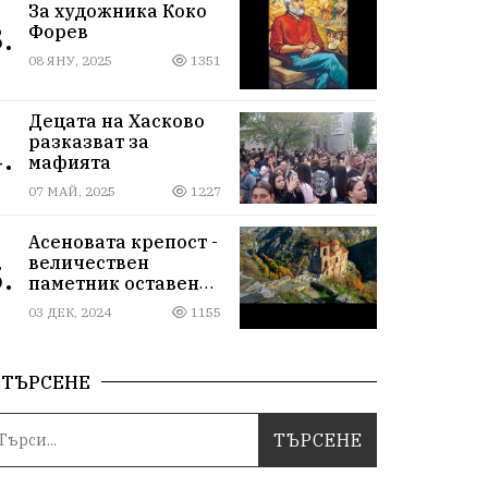
За художника Коко
.
Форев
08 ЯНУ, 2025
1351
Децата на Хасково
разказват за
.
мафията
07 МАЙ, 2025
1227
Асеновата крепост -
величествен
.
паметник оставен
почти на произвола
03 ДЕК, 2024
1155
на съдбата
ТЪРСЕНЕ