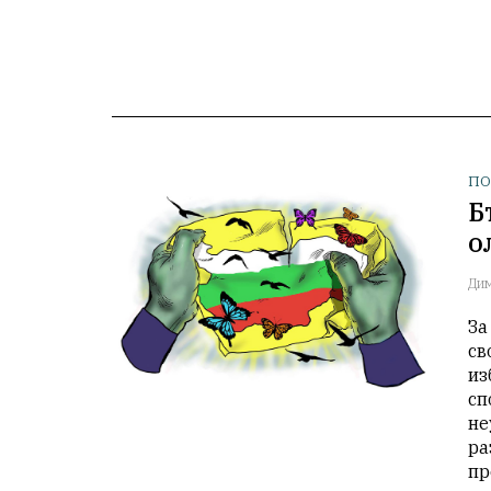
ПО
Б
о
Ди
За
св
из
сп
не
ра
пр