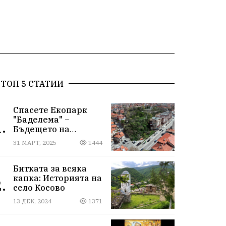
ТОП 5 СТАТИИ
Спасете Екопарк
"Баделема" –
.
Бъдещето на
Асеновград е в
31 МАРТ, 2025
1444
нашите ръце!
Битката за всяка
капка: Историята на
.
село Косово
13 ДЕК, 2024
1371