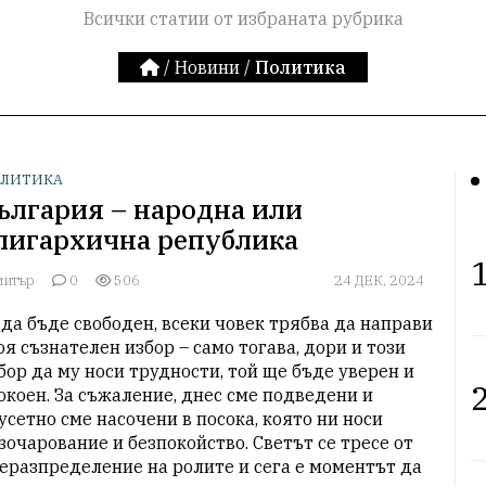
Всички статии от избраната рубрика
/
Новини
/
Политика
ЛИТИКА
ългария – народна или
лигархична република
1
митър
0
506
24 ДЕК, 2024
 да бъде свободен, всеки човек трябва да направи 
оя съзнателен избор – само тогава, дори и този 
бор да му носи трудности, той ще бъде уверен и 
2
окоен. За съжаление, днес сме подведени и 
усетно сме насочени в посока, която ни носи 
зочарование и безпокойство. Светът се тресе от 
еразпределение на ролите и сега е моментът да 