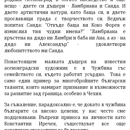
нещо - двете си дъщери - Ламбриана и Санда. И
двете артистични натури, като баща си, и двете
прославящи града с творчеството си. Веднъж
попитах Санда: “Откъде баща ви Коко Форев е
измислил тия чудни имена?” “Ламбриана е
кръстена на дядо ни Ламбри и баба ни Ана, а аз - на
дядо ни Александър” - удовлетвори
любопитството ми Санда.
Понастоящем малката дъщеря на известия
асеновградски художник е в Чужбина със
семейството си, където работят усърдно. Това е
само един пример за многобройните български
таланти, които намират признание и възможности
за развитие зад граница, особено в Чехия.
За съжаление, парадоксално е, че докато в чужбина
българите са високо ценени, у нас често сме
подценявани. Въпреки приноса на личности като
Константин Иречек, съществуват все още