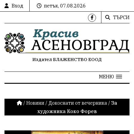
Вход
петък, 07.08.2026
ТЪРСИ
Издател БЛАЖЕНСТВО ЕООД
МЕНЮ
/
Новини
/
Докоснати от вечерника
/
За
художника Коко Форев