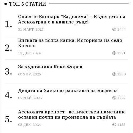
ТОП 5 СТАТИИ
Спасете Екопарк "Баделема" – Бъдещето на
1.
Асеновград е в нашите ръце!
31 МАРТ, 2025
1444
Битката за всяка капка: Историята на село
2.
Косово
13 ДЕК, 2024
1371
За художника Коко Форев
3.
08 ЯНУ, 2025
1350
Децата на Хасково разказват за мафията
4.
07 МАЙ, 2025
1227
Асеновата крепост - величествен паметник
5.
оставен почти на произвола на съдбата
03 ДЕК, 2024
1155