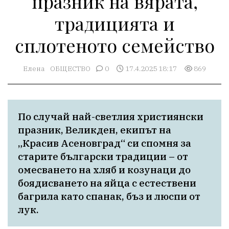
празник на вярата,
традицията и
сплотеното семейство
Елена
ОБЩЕСТВО
0
17.4.2025 18:17
869
По случай най-светлия християнски 
празник, Великден, екипът на 
„Красив Асеновград“ си спомня за 
старите български традиции – от 
омесването на хляб и козунаци до 
боядисването на яйца с естествени 
багрила като спанак, бъз и люспи от 
лук. 