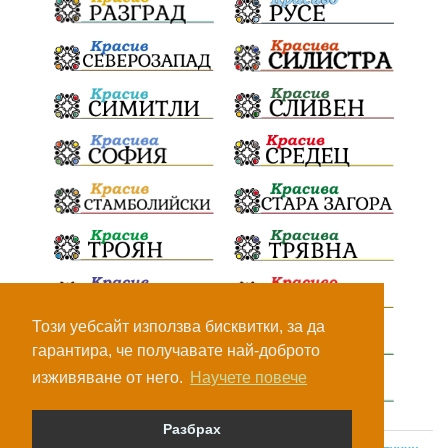
Този уебсайт използва бисквитки, за да
гарантира, че получавате най-доброто
изживяване от него.
Научете повече
Разбрах