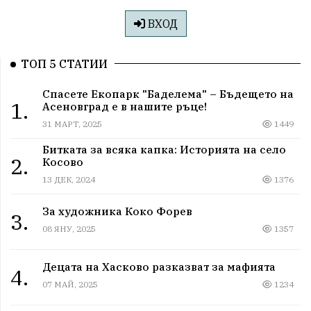
ВХОД
ТОП 5 СТАТИИ
Спасете Екопарк "Баделема" – Бъдещето на
1.
Асеновград е в нашите ръце!
31 МАРТ, 2025
1449
Битката за всяка капка: Историята на село
2.
Косово
13 ДЕК, 2024
1376
За художника Коко Форев
3.
08 ЯНУ, 2025
1357
Децата на Хасково разказват за мафията
4.
07 МАЙ, 2025
1234