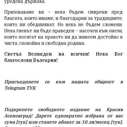
уредена държава.
Призоваваме ви – нека бъдем смирени пред
благата, които имаме, и благодарни за традициите,
които ни обединяват. Но нека не бъдем сломени.
Нека гневът ни бъде праведен – насочен към онези,
които посягат на правото ни да живеем достойно в
чиста, спокойна и свободна родина.
Светъл Великден на всички! Нека Бог
благослови България!
Присъединете се към нашата общност в
Telegram
ТУК
Подкрепете свободното издание на Красив
Асеновград! Дарете еднократно избрана от вас
сума [
тук
] или станете абонат за 10 лв/месец [
тук
].