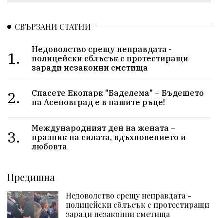
СВЪРЗАНИ СТАТИИ
Недоволство срещу неправдата -
1.
полицейски сблъсък с протестиращи
заради незаконни сметища
2.
Спасете Екопарк "Баделема" – Бъдещето
на Асеновград е в нашите ръце!
Международният ден на жената –
3.
празник на силата, вдъхновението и
любовта
Предишна
Недоволство срещу неправдата -
полицейски сблъсък с протестиращи
заради незаконни сметища