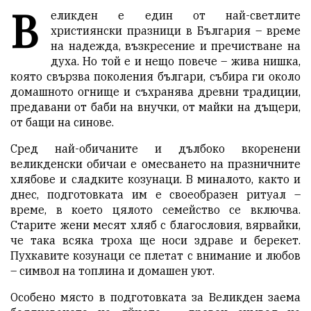
В
еликден е един от най-светлите
християнски празници в България – време
на надежда, възкресение и пречистване на
духа. Но той е и нещо повече – жива нишка,
която свързва поколения българи, събира ги около
домашното огнище и съхранява древни традиции,
предавани от баби на внучки, от майки на дъщери,
от бащи на синове.
Сред най-обичаните и дълбоко вкоренени
великденски обичаи е омесването на празничните
хлябове и сладките козунаци. В миналото, както и
днес, подготовката им е своеобразен ритуал –
време, в което цялото семейство се включва.
Старите жени месят хляб с благословия, вярвайки,
че така всяка троха ще носи здраве и берекет.
Пухкавите козунаци се плетат с внимание и любов
– символ на топлина и домашен уют.
Особено място в подготовката за Великден заема