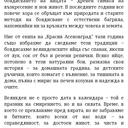
боядисването на яйцата – древен символ на
възкресение и нов живот. В последните години все
повече хора се обръщат към природата и старите
методи на боядисване с естествени багрила,
напомняйки ни за връзката между човека и земята.
Ние от екипа на „Красив Асеновград“ тази година
също избрахме да следваме тези традиции –
боядисахме великденските яйца със спанак, люспи
от лук, сок от бъз и резени репички. Всяко яйце,
потопено в тези натурални бои, разказва своя
история – за домашната градина, за детските
ръчички, които помагат с вълнение, за тишината в
дома, пълна с мирис на печен козунак и надежда в
очите.
Великден не е просто дата в календара – той е
празник на смирението, но и на силата. Време, в
което се прекланяме пред вярата, но не забравяме
и битките, които всеки от нас води – за
справедливост, за достоен живот, за чиста и