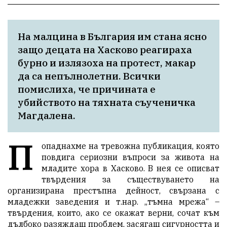
На малцина в България им стана ясно 
защо децата на Хасково реагираха 
бурно и излязоха на протест, макар 
да са непълнолетни. Всички 
помислиха, че причината е 
убийството на тяхната съученичка 
Магдалена. 
П
опаднахме на тревожна публикация, която
повдига сериозни въпроси за живота на
младите хора в Хасково. В нея се описват
твърдения за съществуването на
организирана престъпна дейност, свързана с
младежки заведения и т.нар. „тъмна мрежа“ –
твърдения, които, ако се окажат верни, сочат към
дълбоко разяждащ проблем, засягащ сигурността и