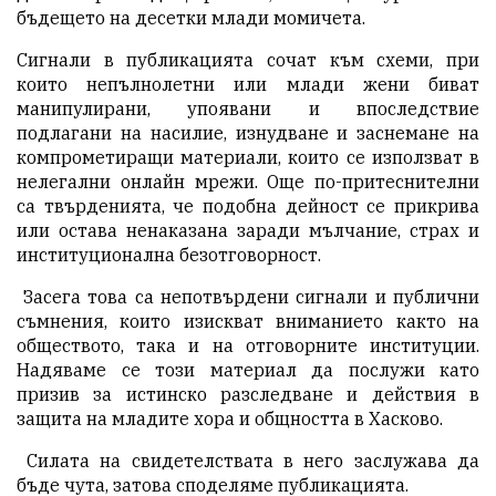
бъдещето на десетки млади момичета.
Сигнали в публикацията сочат към схеми, при
които непълнолетни или млади жени биват
манипулирани, упоявани и впоследствие
подлагани на насилие, изнудване и заснемане на
компрометиращи материали, които се използват в
нелегални онлайн мрежи. Още по-притеснителни
са твърденията, че подобна дейност се прикрива
или остава ненаказана заради мълчание, страх и
институционална безотговорност.
Засега това са непотвърдени сигнали и публични
съмнения, които изискват вниманието както на
обществото, така и на отговорните институции.
Надяваме се този материал да послужи като
призив за истинско разследване и действия в
защита на младите хора и общността в Хасково.
Силата на свидетелствата в него заслужава да
бъде чута, затова споделяме публикацията.