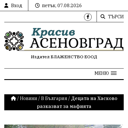
Вход
петък, 07.08.2026
ТЪРСИ
Издател БЛАЖЕНСТВО ЕООД
МЕНЮ
/
Новини
/
В България
/
Децата на Хасково
разказват за мафията