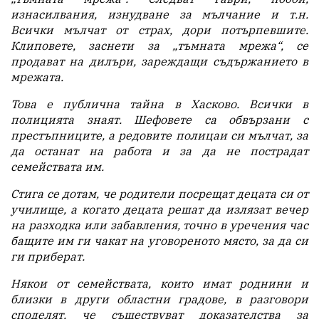
изнасилвания, изнудване за мълчание и т.н.
Всички мълчат от страх, дори потърпевшите.
Клиповете, заснети за „тъмната мрежа“, се
продават на дилъри, зареждащи съдържанието в
мрежата.
Това е публична тайна в Хасково. Всички в
полицията знаят. Шефовете са обвързани с
престъпниците, а редовите полицаи си мълчат, за
да останат на работа и за да не пострадат
семействата им.
Стига се дотам, че родители посрещат децата си от
училище, а когато децата решат да излязат вечер
на разходка или забавления, точно в уречения час
бащите им ги чакат на уговореното място, за да си
ги приберат.
Някои от семействата, които имат роднини и
близки в други областни градове, в разговори
споделят, че съществуват доказателства за