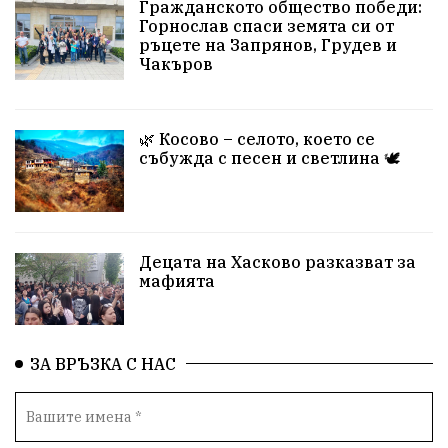
Гражданското общество победи:
Горнослав спаси земята си от
ръцете на Запрянов, Грудев и
Чакъров
🌿 Косово – селото, което се
събужда с песен и светлина 🕊️
Децата на Хасково разказват за
мафията
ЗА ВРЪЗКА С НАС