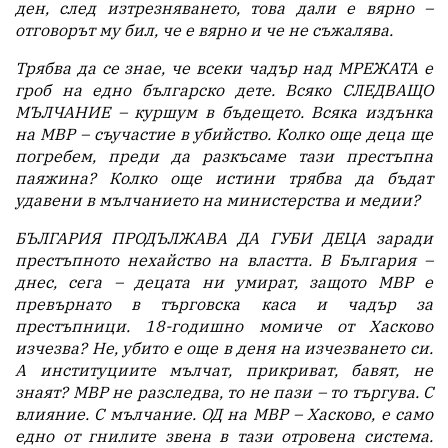
ден, след изтрезняването, това дали е вярно –
отговорът му бил, че е вярно и че не съжалява.
Трябва да се знае, че всеки чадър над МРЕЖАТА е
гроб на едно българско дете. Всяко СЛЕДВАЩО
МЪЛЧАНИЕ – куршум в бъдещето. Всяка издънка
на МВР – съучастие в убийство. Колко още деца ще
погребем, преди да разкъсаме тази престъпна
паяжина? Колко още истини трябва да бъдат
удавени в мълчанието на министерства и медии?
БЪЛГАРИЯ ПРОДЪЛЖАВА ДА ГУБИ ДЕЦА заради
престъпното нехайство на властта. В България –
днес, сега – децата ни умират, защото МВР е
превърнато в търговска каса и чадър за
престъпници. 18-годишно момиче от Хасково
изчезва? Не, убито е още в деня на изчезването си.
А институциите мълчат, прикриват, бавят, не
знаят? МВР не разследва, то не пази – то търгува. С
влияние. С мълчание. ОД на МВР – Хасково, е само
едно от гнилите звена в тази отровена система.