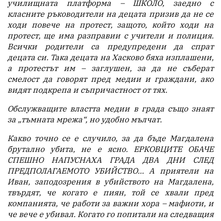
училищната платформа – ШКОЛО, заедно с
класните ръководители на децата призив да не се
ходи повече на протест, защото, който ходи на
протест, ще има разправии с учители и полиция.
Всички родители са предупредени да спрат
децата си. Така децата на Хасково бяха изплашени,
а протестът им – заглушен, за да не съберат
смелост да говорят пред медии и граждани, ако
видят подкрепа и съпричастност от тях.
Обслужващите властта медии в града също знаят
за „тъмната мрежа“, но удобно мълчат.
Какво точно се е случило, за да бъде Магдалена
брутално убита, не е ясно. ЕРКОВЦИТЕ ОБАЧЕ
СПЕШНО НАПУСНАХА ГРАДА ДВА ДНИ СЛЕД
ПРЕДПОЛАГАЕМОТО УБИЙСТВО… А приятели на
Иван, заподозрения в убийството на Магдалена,
твърдят, че когато е пиян, той се хвали пред
компанията, че работи за важни хора – мафиоти, и
че вече е убивал. Когато го попитали на следващия