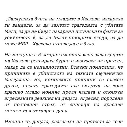
„Заглушиха бунта на младите в Хасково, изкараха
ги вандали, за да заметат трагедията с убитата
Маги, за да не бъдат изкарани истинските факти за
убийството ѝ, за да бъдат прикрити следи, за да
може МВР – Хасково, отново да е в бяло.
На малцина в България им стана ясно защо децата
на Хасково реагираха бурно и излязоха на протест,
макар да са непълнолетни. Всички помислиха, че
причината е убийството на тяхната съученичка
Магдалена. Не, истинските причини са съвсем
други, просто трагедията със смъртта на това
красиво младо момиче преля чашата и отключи
агресивната реакция на децата. Агресия, породена
от постоянен страх, от списъци на красиви
момичета и от гаври с деца.
Именно те, децата, разказаха на протеста за тези