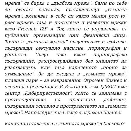
мрежа“ се бърка с „дълбока мрежа“. Сами по себе
си overlay networks, съставляващи „тъмната
мрежа“, включват в себе си както малки peer-to-
peer мрежи, така и по-големи и известни мрежи
като Freenet, I2P и Tor, които се управляват от
публични организации или физически лица.
Точно в „тъмната мрежа“ съществуват и сайтове,
съдържащи сексуално насилие, порнография и
убийства. Също така имат порнографско
съдържание, разпространявано без знанието на
участващите, или така нареченото „порно за
отмъщение“. За да гледаш в „тъмната мрежа“,
плащаш пари – за извращения. Огромен бизнес и
огромна престъпност. В България към ГДБОП има
сектор „Киберпрестъпност“, който се занимава с
противодействие на престъпни действия,
извършвани основно в пространството на „тъмната
мрежа“. Напоследък това също е огромен бизнес.
Как точно става това с „тъмната мрежа“ в Хасково?