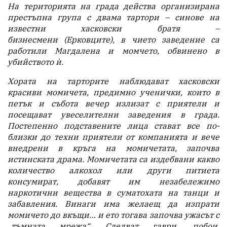
На територията на града действа организирана
престъпна група с двама тартори – синове на
известни хасковски братя –
бизнесмени
(
Ерковците
)
, в чието заведение са
работили Магдалена и момчето, обвинено в
убийството ѝ.
Хората на тарторите наблюдават хасковски
красиви момичета, предимно ученички, които в
петък и събота вечер излизат с приятели и
посещават увеселителни заведения в града.
Постепенно подставените лица стават все по-
близки до техни приятели от компанията и вече
внедрени в кръга на момичетата, започва
истинската драма. Момичетата са издебвани какво
количество алкохол или други питиета
консумират, добавят им незабележимо
наркотични вещества в суматохата на танци и
забавления. Винаги има желаещ да изпрати
момичето до вкъщи… и ето тогава започва ужасът с
„тъмната мрежа“. Следват гаври, побои,