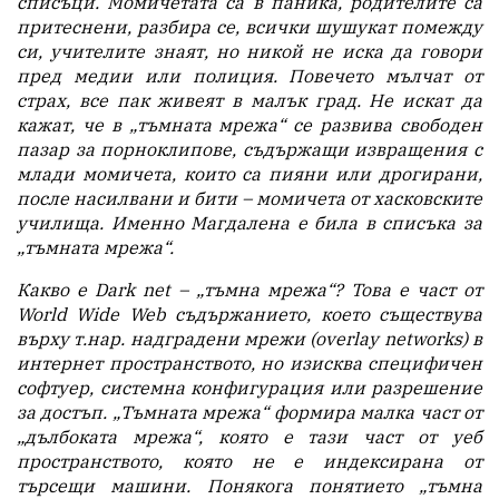
списъци. Момичетата са в паника, родителите са
притеснени, разбира се, всички шушукат помежду
си, учителите знаят, но никой не иска да говори
пред медии или полиция. Повечето мълчат от
страх, все пак живеят в малък град. Не искат да
кажат, че в „тъмната мрежа“ се развива свободен
пазар за порноклипове, съдържащи извращения с
млади момичета, които са пияни или дрогирани,
после насилвани и бити – момичета от хасковските
училища. Именно Магдалена е била в списъка за
„тъмната мрежа“.
Какво е Dark net – „тъмна мрежа“? Това е част от
World Wide Web съдържанието, което съществува
върху т.нар. надградени мрежи (overlay networks) в
интернет пространството, но изисква специфичен
софтуер, системна конфигурация или разрешение
за достъп. „Тъмната мрежа“ формира малка част от
„дълбоката мрежа“, която е тази част от уеб
пространството, която не е индексирана от
търсещи машини. Понякога понятието „тъмна