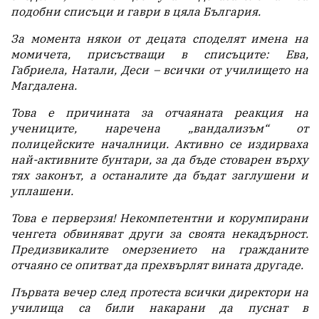
подобни списъци и гаври в цяла България.
За момента някои от децата споделят имена на
момичета, присъстващи в списъците: Ева,
Габриела, Натали, Деси – всички от училището на
Магдалена.
Това е причината за отчаяната реакция на
учениците, наречена „вандализъм“ от
полицейските началници. Активно се издирваха
най-активните бунтари, за да бъде стоварен върху
тях законът, а останалите да бъдат заглушени и
уплашени.
Това е перверзия! Некомпетентни и корумпирани
ченгета обвиняват други за своята некадърност.
Предизвикалите омерзението на гражданите
отчаяно се опитват да прехвърлят вината другаде.
Първата вечер след протеста всички директори на
училища са били накарани да пуснат в