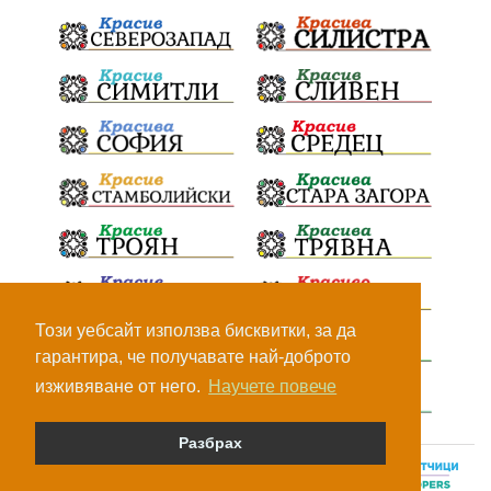
Този уебсайт използва бисквитки, за да
гарантира, че получавате най-доброто
изживяване от него.
Научете повече
Разбрах
© Всички права са запазени, 2026.