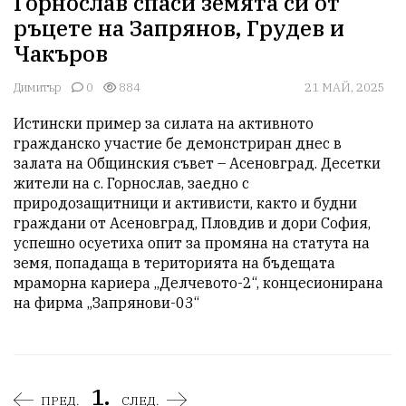
Горнослав спаси земята си от
ръцете на Запрянов, Грудев и
Чакъров
Димитър
0
884
21 МАЙ, 2025
Истински пример за силата на активното 
гражданско участие бе демонстриран днес в 
залата на Общинския съвет – Асеновград. Десетки 
жители на с. Горнослав, заедно с 
природозащитници и активисти, както и будни 
граждани от Асеновград, Пловдив и дори София, 
успешно осуетиха опит за промяна на статута на 
земя, попадаща в територията на бъдещата 
мраморна кариера „Делчевото-2“, концесионирана 
на фирма „Запрянови-03“
1.
ПРЕД.
СЛЕД.