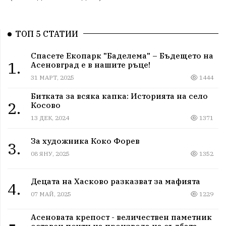
ТОП 5 СТАТИИ
Спасете Екопарк "Баделема" – Бъдещето на
1.
Асеновград е в нашите ръце!
31 МАРТ, 2025
1444
Битката за всяка капка: Историята на село
2.
Косово
13 ДЕК, 2024
1371
За художника Коко Форев
3.
08 ЯНУ, 2025
1352
Децата на Хасково разказват за мафията
4.
07 МАЙ, 2025
1229
Асеновата крепост - величествен паметник